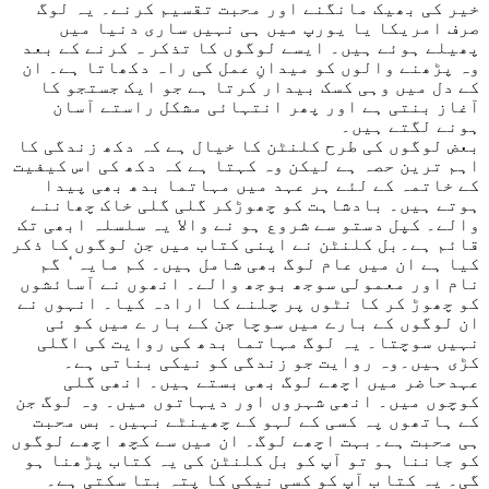
خیر کی بھیک مانگنے اور محبت تقسیم کرنے۔ یہ لوگ
صرف امریکا یا یورپ میں ہی نہیں ساری دنیا میں
پھیلے ہوئے ہیں۔ ایسے لوگوں کا تذکر ہ کرنے کے بعد
وہ پڑھنے والوں کو میدانِ عمل کی راہ دکھاتا ہے۔ ان
کے دل میں وہی کسک بیدار کرتا ہے جو ایک جستجو کا
آغاز بنتی ہے اور پھر انتہائی مشکل راستے آسان
ہونے لگتے ہیں۔
بعض لوگوں کی طرح کلنٹن کا خیال ہے کہ دکھ زندگی کا
اہم ترین حصہ ہے لیکن وہ کہتا ہے کہ دکھ کی اس کیفیت
کے خاتمہ کے لئے ہر عہد میں مہاتما بدھ بھی پیدا
ہوتے ہیں۔ بادشاہت کو چھوڑکر گلی گلی خاک چھاننے
والے۔ کپل دستو سے شروع ہو نے والا یہ سلسلہ ابھی تک
قائم ہے۔بل کلنٹن نے اپنی کتاب میں جن لوگوں کا ذکر
کیا ہے ان میں عام لوگ بھی شامل ہیں۔ کم مایہ ٗ گم
نام اور معمولی سوجھ بوجھ والے۔ انھوں نے آسائشوں
کو چھوڑ کر کا نٹوں پر چلنے کا ارادہ کیا۔ انہوں نے
ان لوگوں کے بارے میں سوچا جن کے بار ے میں کو ئی
نہیں سوچتا۔ یہ لوگ مہاتما بدھ کی روایت کی اگلی
کڑی ہیں۔وہ روایت جو زندگی کو نیکی بناتی ہے۔
عہدحاضر میں اچھے لوگ بھی بستے ہیں۔ انھی گلی
کوچوں میں۔ انھی شہروں اور دیہاتوں میں۔ وہ لوگ جن
کے ہاتھوں پہ کسی کے لہو کے چھینٹے نہیں۔ بس محبت
ہی محبت ہے۔بہت اچھے لوگ۔ ان میں سے کچھ اچھے لوگوں
کو جاننا ہو تو آپ کو بل کلنٹن کی یہ کتاب پڑھنا ہو
گی۔ یہ کتا ب آپ کو کسی نیکی کا پتہ بتا سکتی ہے۔