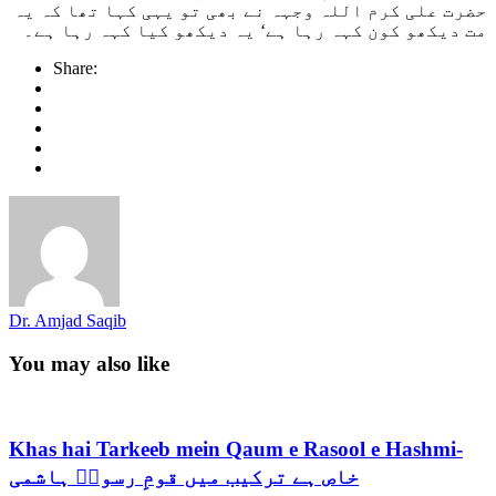
حضرت علی کرم اللہ وجہہ نے بھی تو یہی کہا تھا کہ یہ
مت دیکھو کون کہہ رہا ہے‘ یہ دیکھو کیا کہہ رہا ہے۔
Share:
Dr. Amjad Saqib
You may also like
Khas hai Tarkeeb mein Qaum e Rasool e Hashmi-
خاص ہے ترکیب میں قومِ رسولؐ ہاشمی