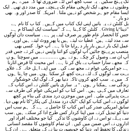
تک پہنچ سکیں۔ یہ سب کچھ اس لئے ضروری تھا کہ میرے ہم
وطنوں نے مجھے ایک تاریخی مقام تک پہنچنے میں مدد دی تھی۔ ایک
ایسا مقام جو ہر شخص کو نہیں ملتا۔ امریکہ کا صدر اور وہ بھی
دو بار۔“
بل کلنٹن نے یہ باتیں اپنی ایک کتاب میں کہیں۔ کتا ب کا نام ہے
”دینا“یا Giving۔ کلنٹن کا کہنا ہے کہ”سیاست ایک ایساکا م ہے
جس کا انحصار عام طور پر صرف لینے پر ہے۔ سیاست دان لوگوں
سے مدد لیتے ہیں ٗ عطیا ت لیتے ہیں یا پھر ووٹ لیتے ہیں اوریہ
عمل ایک بار نہیں بار بار دہرایا جا تا ہے۔ آپ خواہ کسی بھی
منصب پر پہنچ جائیں ٗآپ لوگوں کو اتنا واپس نہیں کر تے جس قدر
آپ ان سے وصول کر چکے ہو تے ہیں ………… میں سوچتا ہو ں
کہ مجھے سارا حساب بے باق کر نا ہے۔ اس محبت کا قرض اتارنا
ہے جو امریکی عوام نے مجھ سے کی۔ میں اپنے اہل خانہ کے علاوہ
بہت سے لوگوں کے لئے بہت کچھ کر سکتا ہوں۔میں چاہتا ہوں
کہ میں یہ سب کچھ کروں تاکہ دنیا بھر کے لوگ ایک خوشگوار
زندگی سے ہمکنا ر ہوں۔“ یہ ساری باتیں کلنٹن نے اس کتاب کے
تعارف میں کہی ہیں۔ اس کتا ب کو امریکی عوام کی طرف سے
بہت پذیرائی ملی۔ اس میں موجزن درد مندی کی بناء پر کچھ
لوگوں نے اس کتاب کو ایک ”ایک درد منددل کی پکار“کا نام بھی دیا۔
سابق امریکی صدر کی اس کتاب کا حاصل یہ ہے کہ ہم سب اس
دنیا کو تبدیل کرنے میں اپنا کردار کس طرح ادا کر سکتے ہیں۔سب
سے پہلے تو اس نے ان کاوشوں کا تذکرہ کیا جو مختلف افراد اور
اداروں نے اس ضمن میں کیں۔ ان تمام کاوشوں کا مقصد انسانی
زندگی کا تحفظ اور دنیا کو خوبصورت بنا نے کے متعلق ہے۔ ان کہا