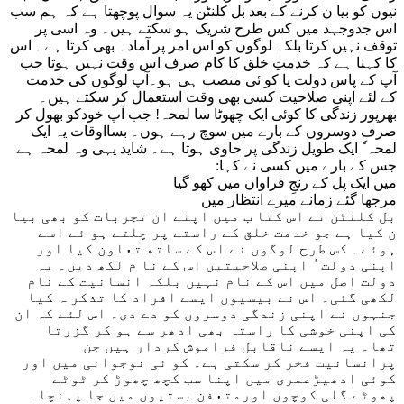
نیوں کو بیا ن کرنے کے بعد بل کلنٹن یہ سوال پوچھتا ہے کہ ہم سب
اس جدوجہد میں کس طرح شریک ہو سکتے ہیں۔ وہ اسی پر
توقف نہیں کرتا بلکہ لوگوں کو اس امر پر آمادہ بھی کرتا ہے۔ اس
کا کہنا ہے کہ خدمتِ خلق کا کام صرف اس وقت نہیں ہوتا جب
آپ کے پاس دولت یا کو ئی منصب ہی ہو۔آپ لوگوں کی خدمت
کے لئے اپنی صلاحیت کسی بھی وقت استعمال کر سکتے ہیں۔
بھرپور زندگی کا کوئی ایک چھوٹا سا لمحہ! جب آپ خودکو بھول کر
صرف دوسروں کے بارے میں سوچ رہے ہوں۔ بسااوقات یہ ایک
لمحہ ٗ ایک طویل زندگی پر حاوی ہوتا ہے۔ شاید یہی وہ لمحہ ہے
جس کے بارے میں کسی نے کہا:
میں ایک پل کے رنجِ فراواں میں کھو گیا
مرجھا گئے زمانے میرے انتظار میں
بل کلنٹن نے اس کتا ب میں اپنے ان تجربات کو بھی بیا
ن کیا ہے جو خدمت خلق کے راستے پر چلتے ہو ئے اسے
ہوئے۔ کس طرح لوگوں نے اس کے ساتھ تعاون کیا اور
اپنی دولت ٗ اپنی صلاحیتیں اس کے نا م لکھ دیں۔ یہ
دولت اصل میں اس کے نام نہیں بلکہ انسانیت کے نام
لکھی گئی۔ اس نے بیسیوں ایسے افراد کا تذکر ہ کیا
جنہوں نے اپنی زندگی دوسروں کو دے دی۔ اس لئے کہ ان
کی اپنی خوشی کا راستہ بھی ادھر سے ہو کر گزرتا
تھا۔ یہ ایسے ناقابل فراموش کردار ہیں جن
پرانسانیت فخر کر سکتی ہے۔ کو ئی نوجوانی میں اور
کوئی ادھیڑعمری میں اپنا سب کچھ چھوڑ کر ٹوٹے
پھوٹے گلی کوچوں اورمتعفن بستیوں میں جا پہنچا۔